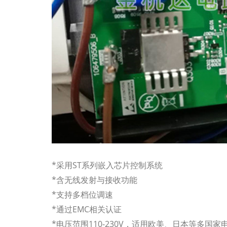
*采用ST系列嵌入芯片控制系统
*含无线发射与接收功能
*支持多档位调速
*通过EMC相关认证
*电压范围110-230V，适用欧美、日本等多国家