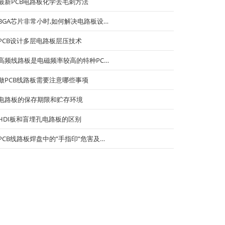
最新PCB电路板化学去毛刺方法
BGA芯片非常小时,如何解决电路板设…
PCB设计多层电路板层压技术
高频线路板是电磁频率较高的特种PC…
做PCB线路板需要注意哪些事项
电路板的保存期限和贮存环境
HDI板和盲埋孔电路板的区别
PCB线路板焊盘中的”手指印”危害及…
自动擦窗机器