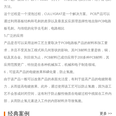
方法。
这个过程是一个浸泡过程，CULLYGRAT是一个解决方案。 PCB产品可以
通过利用基板结构和毛刺的差异以及垂直反应原理选择性地去除PCB电路
板毛刺。与传统的化学去毛刺，电路相比
5.广泛的应用
产品是否可以采用这种工艺主要取决于PCB电路板产品的材料和加工要
求，并且不受其加工模式和几何形状的影响。其PCB材料主要是铁，铜，
铝及其合金。到目前为止，PCB材料已成功应用于200多种PCB材料，其
应用范围更广，特别是在各种机械加工，机械和电子制造领域。
6，可提高产品的电镀效果和磷化量，防止氢脆。
商用咖啡机主控板
由于该产品一般可以改善产品的表面光洁度，有利于提高产品的电镀附着
力，从而提高电镀效果。此外，通过使用该工艺可以防止氢脆，因为该工
艺不会形成封闭空间，这有利于防止酸性物质在电镀过程中残留在工件内
部，从而防止氢元素进入工件的内部材料并导致氢脆。
经典案例
更多 >>