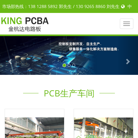
市场部热线：138 1288 5892 郭先生 / 130 9265 8860 刘先生
中
文
|
ENGLISH
Toggl
naviga
Previous
Nex
PCB生产车间