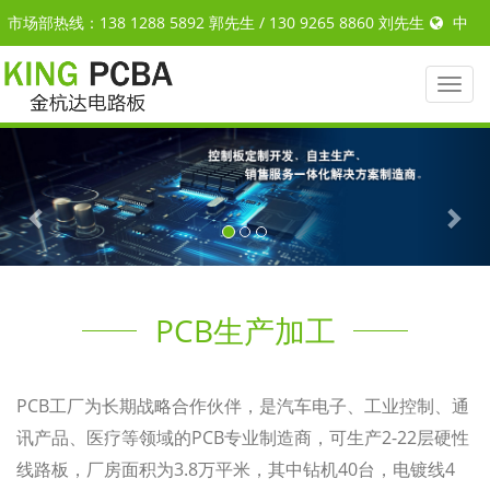
市场部热线：138 1288 5892 郭先生 / 130 9265 8860 刘先生
中
文
|
ENGLISH
Toggl
naviga
Previous
Nex
PCB生产加工
PCB工厂为长期战略合作伙伴，是汽车电子、工业控制、通
讯产品、医疗等领域的PCB专业制造商，可生产2-22层硬性
线路板，厂房面积为3.8万平米，其中钻机40台，电镀线4