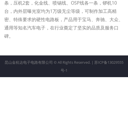
条，压机2套，化金线、喷锡线、OSP线各一条，锣机10
台，内外层曝光室均为1万级无尘等级，可制作加工高精
密、特殊要求的硬性电路板，产品用于宝马、奔驰、大众、
通用等知名汽车电子，在行业奠定了坚实的品质及服务口
碑。
昆山金杭达电子电路有限公司 © All Rights Reserved. |
苏ICP备13029555
号-1