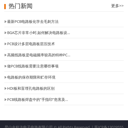
热门新闻
医疗制氧机主控板
更多>>
最新PCB电路板化学去毛刺方法
BGA芯片非常小时,如何解决电路板设…
PCB设计多层电路板层压技术
高频线路板是电磁频率较高的特种PC…
做PCB线路板需要注意哪些事项
电路板的保存期限和贮存环境
HDI板和盲埋孔电路板的区别
PCB线路板焊盘中的”手指印”危害及…
自动门控制系统
昆山金杭达电子电路有限公司 © All Rights Reserved. |
苏ICP备13029555