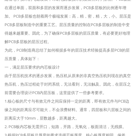
在通过单面，双面和多层的发展而逐步发展，PCB多层板的比例逐年增
加。 PCB多层板也朝着两个极端发展：高，精，密，精，大，小。层压是
PCB多层板制造中的重要工艺。层压质量的控制在PCB多层板的制造中变
得越来越重要。因此，为了确保PCB多层板的层压质量，有必要更好地理
解PCB多层板的层压过程。
为此，PCB制造商总结了如何根据多年的层压技术经验提高多层PCB的层
压质量，具体如下：
一，满足层压要求的内芯板设计
由于层压机技术的逐步发展，热压机从原来的非真空热压机到现在的真空
热压机，热压过程处于封闭系统，无法看到，无法触及。因此，在层压之
前需要合理设计PCB内层压板，这里提供了一些参考要求。
1.核心板的尺寸与有效元件之间应保持一定的距离，即有效元件与PCB边
缘之间的距离应尽可能大，不会浪费材料。通常，四层板和六层板之间的
距离应大于10mm，层数越多，距离越大。
2. PCB板内芯板无需开口，短路，开路，无氧化，板面清洁，无残膜。
3.根据PCB多层板总厚度的要求选择芯板厚度。核心板厚度相同，偏差