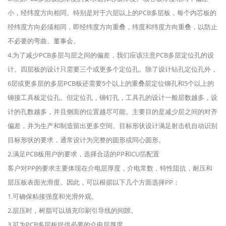
小，经纬度方向相同。特别是对于六层以上的PCB多层板，每个内芯板的
经纬度方向必须相同，即经纬度方向重叠，纬度和纬度方向重叠，以防止
不必要的弯曲。董事会。
4.为了减少PCB多层与层之间的偏差，我们应该注意PCB多层定位孔的设
计。四层板的设计只需要三个或更多个定位孔。除了设计钻孔定位孔外，
6层或更多层的多层PCB板还需要5个以上的重叠层定位铆孔和5个以上的
铆接工具板定位孔。但定位孔，铆钉孔，工具孔的设计一般层数越多，设
计的孔数越多，并且侧面的位置越尽可能。主要目的是减少层之间的对齐
偏差，并为生产和制造留出更多空间。目标形状设计满​​足射击机自动识别
目标形状的要求，通常设计为完整的圆形或同心圆形。
2.满足PCB板用户的要求，选择合适的PP和CU箔配置
客户对PP的要求主要体现在介电层厚度，介电常数，特性阻抗，耐压和
层压板表面光滑度。因此，可以根据以下几个方面选择PP：
1.可确保粘接强度和光滑外观。
2.层压时，树脂可以填充印刷引导线的间隙。
3.可为PCB多层板提供必要的介电层厚度。