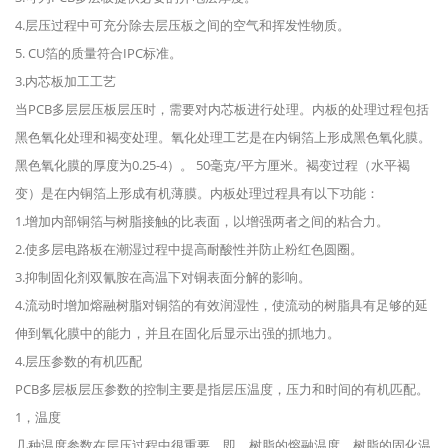
4.层压过程中可充分除去层压板之间的空气和挥发性物质。
5. CU箔的质量符合IPC标准。
3.内芯板加工工艺
当PCB多层层压板层压时，需要对内芯板进行处理。内板的处理过程包括
黑色氧化处理和褐变处理。氧化处理工艺是在内铜箔上形成黑色氧化膜。
黑色氧化膜的厚度为0.25-4）。 50毫克/平方厘米。褐变过程（水平褐
变）是在内铜箔上形成有机薄膜。内板处理过程具有以下功能：
1.增加内部铜箔与树脂接触的比表面，以增强两者之间的粘合力。
2.使多层电路板在潮湿过程中提高耐酸性并防止粉红色圆圈。
3.抑制固化剂双氰胺在高温下对铜表面分解的影响。
4.流动时增加熔融树脂对铜箔的有效润湿性，使流动的树脂具有足够的延
伸到氧化膜中的能力，并且在固化后显示出强的抓地力。
4.层压参数的有机匹配
PCB多层板层压参数的控制主要是指层压温度，压力和时间的有机匹配。
1，温度
几种温度参数在层压过程中很重要。即，树脂的熔融温度，树脂的固化温