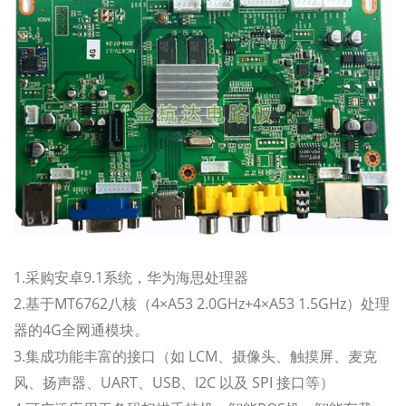
1.采购安卓9.1系统，华为海思处理器
2.基于MT6762八核（4×A53 2.0GHz+4×A53 1.5GHz）处理
器的4G全网通模块。
3.集成功能丰富的接口（如 LCM、摄像头、触摸屏、麦克
风、扬声器、UART、USB、I2C 以及 SPI 接口等）