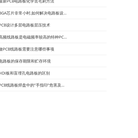
最新PCB电路板化学去毛刺方法
BGA芯片非常小时,如何解决电路板设…
PCB设计多层电路板层压技术
高频线路板是电磁频率较高的特种PC…
做PCB线路板需要注意哪些事项
电路板的保存期限和贮存环境
HDI板和盲埋孔电路板的区别
PCB线路板焊盘中的”手指印”危害及…
自动擦窗机器