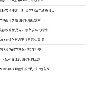
最新PCB电路板化学去毛刺方法
BGA芯片非常小时,如何解决电路板设…
PCB设计多层电路板层压技术
高频线路板是电磁频率较高的特种PC…
做PCB线路板需要注意哪些事项
自动门控制系统
电路板的保存期限和贮存环境
HDI板和盲埋孔电路板的区别
PCB线路板焊盘中的”手指印”危害及…